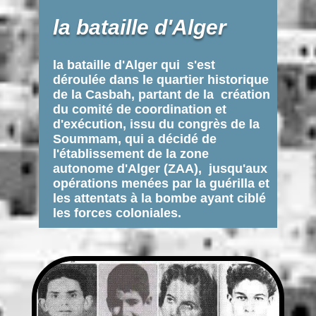
la bataille d'Alger
la bataille d'Alger qui s'est
déroulée dans le quartier historique
de la Casbah, partant de la création
du comité de coordination et
d'exécution, issu du congrès de la
Soummam, qui a décidé de
l'établissement de la zone
autonome d'Alger (ZAA), jusqu'aux
opérations menées par la guérilla et
les attentats à la bombe ayant ciblé
les forces coloniales.